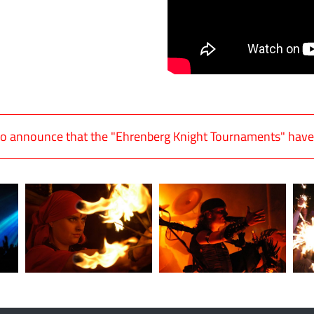
o announce that the "Ehrenberg Knight Tournaments" have b