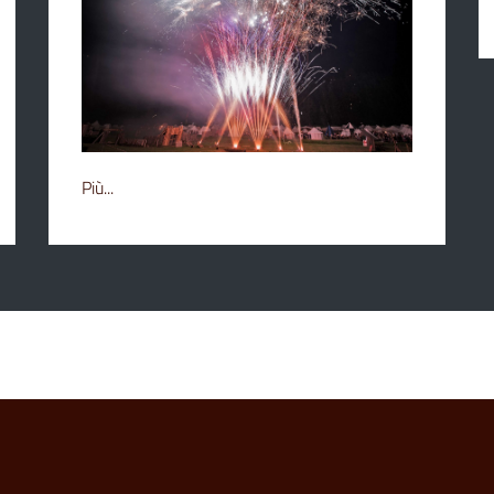
Più...