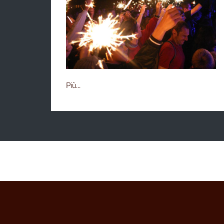
Più...