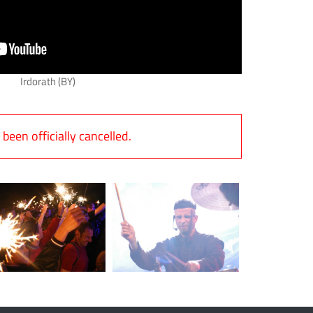
Irdorath (BY)
een officially cancelled.